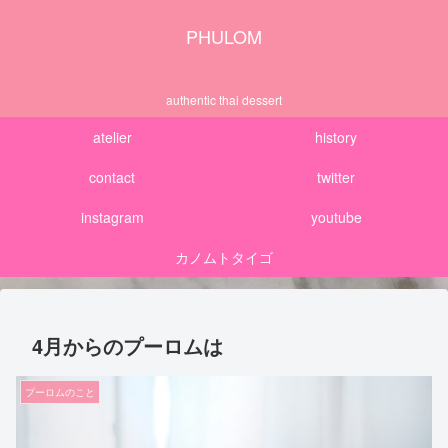
PHULOM
authentic thai dessert
atelier
history
contact
twitter
instagram
youtube
カノムトタイゴ
4月からのプーロムは
プーロムのこと