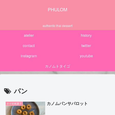
PHULOM
authentic thai dessert
atelier
history
contact
twitter
instagram
youtube
カノムトタイゴ
パン
カノムパンサパロット
タイ伝統菓子