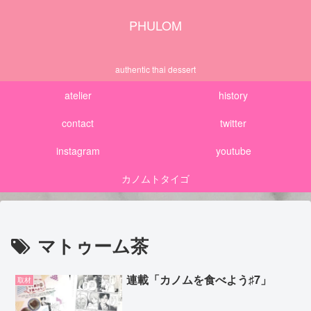
PHULOM
authentic thai dessert
atelier
history
contact
twitter
instagram
youtube
カノムトタイゴ
マトゥーム茶
連載「カノムを食べよう♯7」
取材